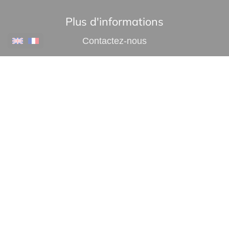
Plus d'informations
Contactez-nous
Confiez-nous votre recherche
Estimation immobilière
Navigation
•
•
•
Mentions légales
Politique de confidentialité
Politique de cookies
•
•
Déclaration d'accessibilité
Barème des honoraires