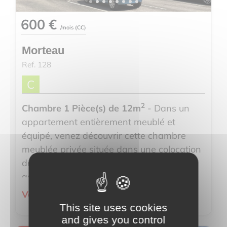
600 €
/mois (
CC
)
Morteau
Ref. 128
C
2
Chambre 1 Pièce(s) de 12m
- Dans un
appartement entièrement meublé et
équipé, venez découvrir cette chambre
meublée privée située dans une colocation
de 3 chambres, au sein d’un logement
agréable et fonctionnel.
Voir le détail du bien
L’app...
This site uses cookies
and gives you control