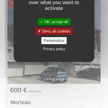
over what you want to
Exclusivité
activate
OK, accept all
Deny all cookies
<
>
Personalize
Privacy policy
600 €
/mois (
CC
)
Morteau