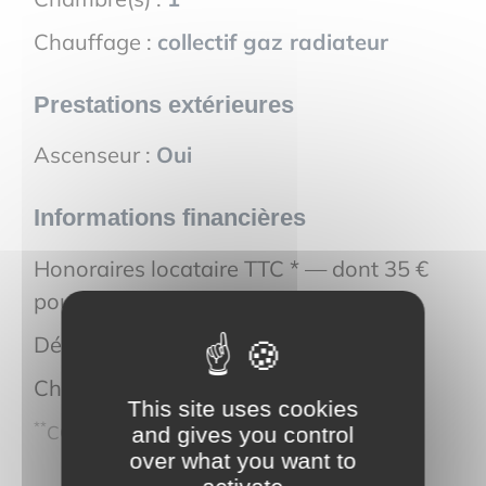
Chauffage :
collectif gaz radiateur
Prestations extérieures
Ascenseur :
Oui
Informations financières
Honoraires locataire TTC * — dont 35 €
pour l'état des lieux :
127 €
Dépôt de garantie :
980 €
Charges locatives :
110 €
This site uses cookies
**
CC : Charges comprises
and gives you control
over what you want to