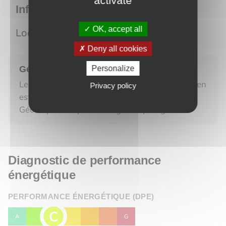
activate
Informations sur le lot
OK, accept all
Localisation :
Morteau
Deny all cookies
Géorisques
Personalize
Les informations sur les risques auxquels ce bien
Privacy policy
est exposé sont disponibles sur le site
Géorisques.
https://www.georisques.gouv.fr
Diagnostic de performance
énergétique
PERFORMANCE ÉNERGÉTIQUE (DPE)
C
A
B
D
E
F
G