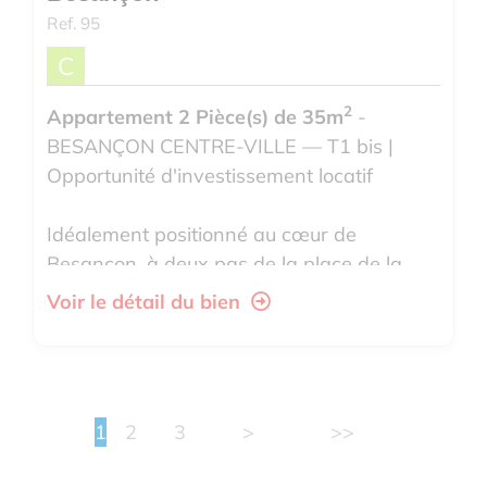
Ref. 95
C
2
Appartement 2 Pièce(s) de 35m
-
BESANÇON CENTRE-VILLE — T1 bis |
Opportunité d'investissement locatif
Idéalement positionné au cœur de
Besançon, à deux pas de la place de la
Révolution, ce T1 bis représente une
Voir le détail du bien
oppor...
1
2
3
>
>>