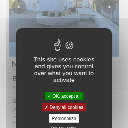
<
>
This site uses cookies
Nous consulter
and gives you control
over what you want to
Besançon
activate
Ref. 103
OK, accept all
2
Garage de 14m
- Garage fermé situé en
Deny all cookies
sous-sol d’une copropriété soignée et bien
entretenue dans le quartier de Fontaine
Personalize
Ecu.