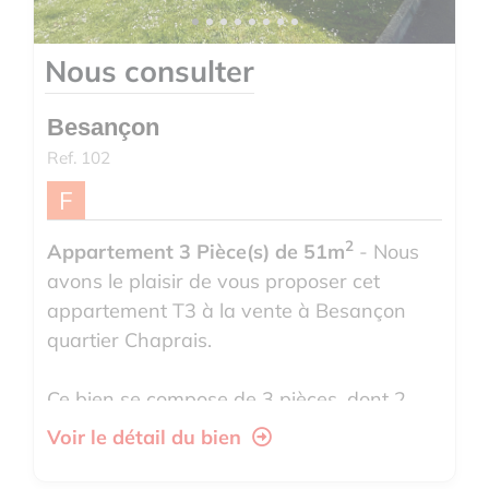
Nous consulter
Besançon
Ref. 102
F
2
Appartement 3 Pièce(s) de 51m
- Nous
avons le plaisir de vous proposer cet
appartement T3 à la vente à Besançon
quartier Chaprais.
Ce bien se compose de 3 pièces, dont 2
chambres confortables, offrant un
Voir le détail du bien
agencement foncti...