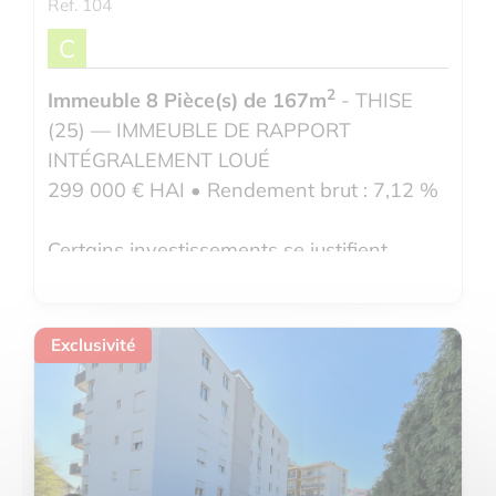
Ref. 104
C
2
Immeuble 8 Pièce(s) de 167m
- THISE
(25) — IMMEUBLE DE RAPPORT
INTÉGRALEMENT LOUÉ
299 000 € HAI • Rendement brut : 7,12 %
Certains investissements se justifient
d'eux-mêmes. Celui-ci en fait partie.
Voir le détail du bien
Exclusivité