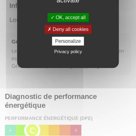
activate
Informations sur le lot
OK, accept all
Localisation :
Morteau
Deny all cookies
Géorisques
Personalize
Les informations sur les risques auxquels ce bien
Privacy policy
est exposé sont disponibles sur le site
Géorisques.
https://www.georisques.gouv.fr
Diagnostic de performance
énergétique
PERFORMANCE ÉNERGÉTIQUE (DPE)
C
A
B
D
E
F
G