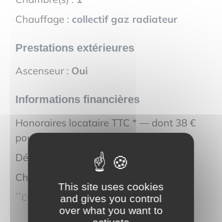
Chauffage :
collectif gaz radiateur
Prestations extérieures
Ascenseur :
Oui
Informations financières
Honoraires locataire TTC * — dont 38 €
pour l'état des lieux :
138 €
Dépôt de garantie :
980 €
Charges locatives :
110 €
This site uses cookies
**
CC : Charges comprises
and gives you control
over what you want to