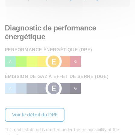
Diagnostic de performance
énergétique
PERFORMANCE ÉNERGÉTIQUE (DPE)
E
A
B
C
D
F
G
ÉMISSION DE GAZ À EFFET DE SERRE (DGE)
E
A
B
C
D
F
G
Voir le détail du DPE
This real estate ad is drafted under the responsibility of the