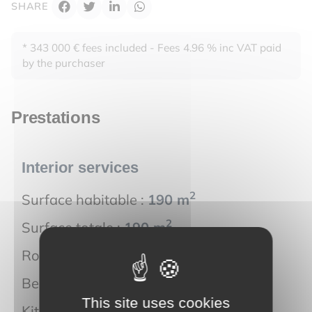
SHARE
* 343 000 € fees included - Fees 4.96 % inc VAT paid
by the purchaser
Prestations
Interior services
2
Surface habitable :
190 m
2
Surface totale :
190 m
Room(s) :
8
Bedroom(s) :
5
This site uses cookies
Kitchen :
séparée