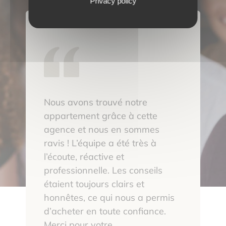
Privacy policy
Nous avons trouvé notre
appartement grâce à cette
agence et nous en sommes
ravis ! L’équipe a été très à
l’écoute, réactive et
professionnelle. Les conseils
étaient toujours clairs et
honnêtes, ce qui nous a permis
d’acheter en toute confiance.
Merci pour votre