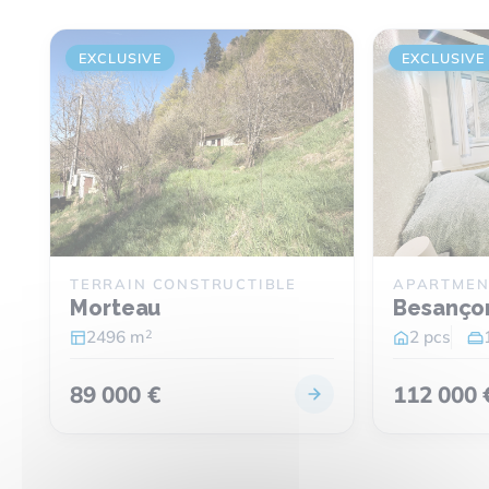
EXCLUSIVE
EXCLUSIVE
TERRAIN CONSTRUCTIBLE
APARTMEN
Morteau
Besanço
2
2496 m
2 pcs
89 000 €
112 000 