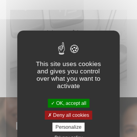
Vous êtes
vendeur ?
N’attendez
This site uses cookies
Estimez votre bien maintenant
plus
and gives you control
over what you want to
activate
OK, accept all
Deny all cookies
NOS AVIS
Personalize