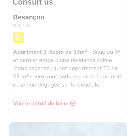
Consult us
Besançon
Ref. 107
D
2
Apartment 3 Room de 59m
- Situé au 4ᵉ
et dernier étage d’une résidence calme
(sans ascenseur), cet appartement T3 de
58 m² saura vous séduire par sa luminosité
et sa vue dégagée sur la Citadelle.
Il se compose de de...
Voir le détail du bien