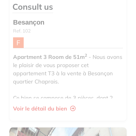
Consult us
Besançon
Ref. 102
F
2
Apartment 3 Room de 51m
- Nous avons
le plaisir de vous proposer cet
appartement T3 à la vente à Besançon
quartier Chaprais.
Ce bien se compose de 3 pièces, dont 2
chambres confortables, offrant un
Voir le détail du bien
agencement foncti...