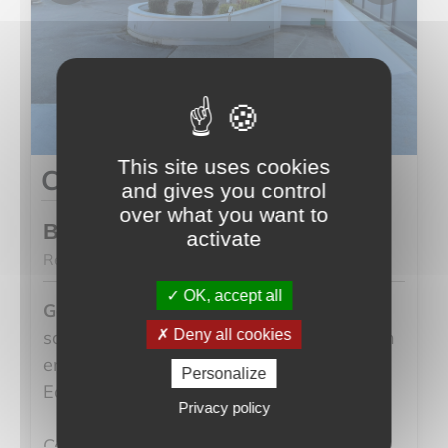
This site uses cookies
Consult us
and gives you control
over what you want to
Besançon
activate
Ref. 103
OK, accept all
2
Garage de 14m
- Garage fermé situé en
sous-sol d’une copropriété soignée et bien
Deny all cookies
entretenue dans le quartier de Fontaine
Personalize
Ecu.
Privacy policy
Ce garage d’environ 14 m² offre des