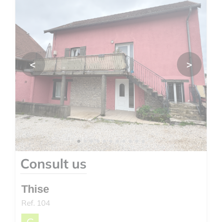
<
>
Consult us
Thise
Ref. 104