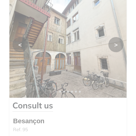
<
>
Consult us
Besançon
Ref. 95