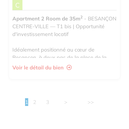
C
2
Apartment 2 Room de 35m
- BESANÇON
CENTRE-VILLE — T1 bis | Opportunité
d'investissement locatif
Idéalement positionné au cœur de
Besançon, à deux pas de la place de la
Révolution, ce T1 bis représente une
Voir le détail du bien
oppor...
1
2
3
>
>>