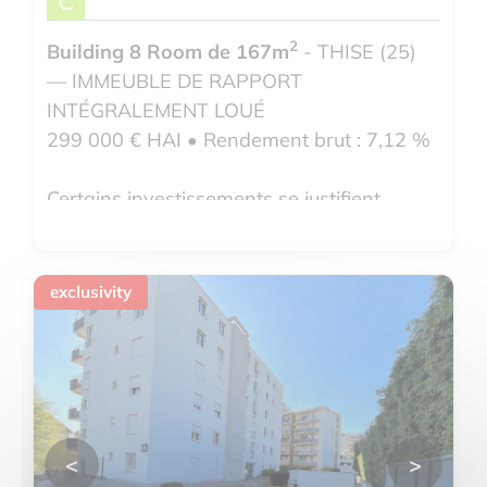
C
2
Building 8 Room de 167m
- THISE (25)
— IMMEUBLE DE RAPPORT
INTÉGRALEMENT LOUÉ
299 000 € HAI • Rendement brut : 7,12 %
Certains investissements se justifient
d'eux-mêmes. Celui-ci en fait partie.
Voir le détail du bien
exclusivity
<
>