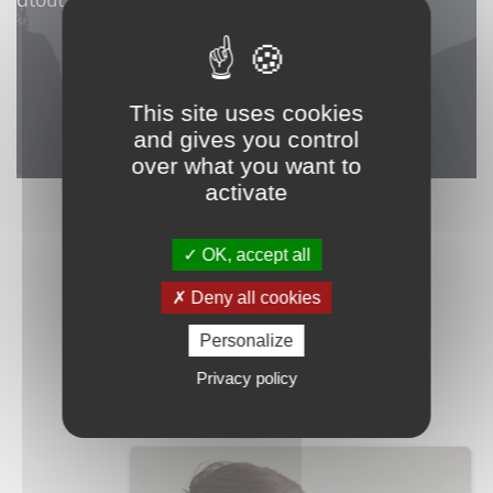
Je souhaite une estimation
This site uses cookies
and gives you control
over what you want to
activate
OK, accept all
Des professionnels à votre service
Deny all cookies
Des outils à votre
Personalize
service
Privacy policy