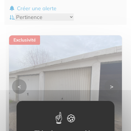
Créer une alerte
Exclusivité
<
>