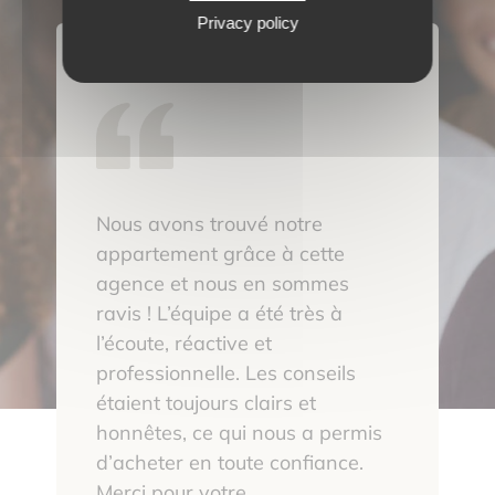
Privacy policy
Nous avons trouvé notre
appartement grâce à cette
agence et nous en sommes
ravis ! L’équipe a été très à
l’écoute, réactive et
professionnelle. Les conseils
étaient toujours clairs et
honnêtes, ce qui nous a permis
d’acheter en toute confiance.
Merci pour votre