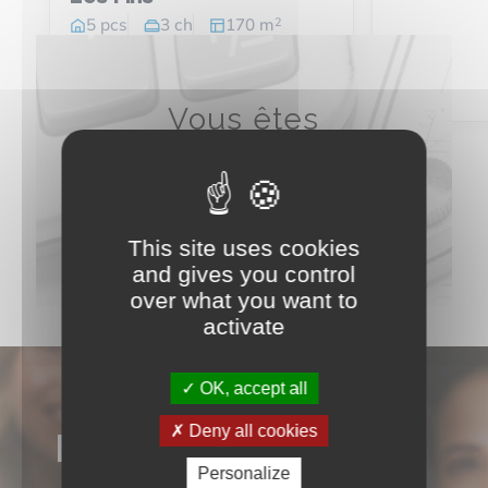
2
5 pcs
3 ch
170 m
368 000 €
Vous êtes
vendeur ?
N’attendez
Estimez votre bien maintenant
plus
This site uses cookies
and gives you control
over what you want to
activate
OK, accept all
Deny all cookies
NOS AVIS
Personalize