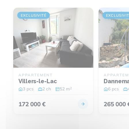
EXCLUSIVITÉ
EXCLUSIVI
APPARTEMENT
APPARTEM
Villers-le-Lac
Dannema
2
3 pcs
2 ch
52 m
6 pcs
172 000 €
265 000 