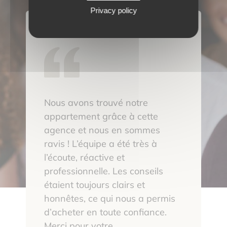
Privacy policy
Nous avons trouvé notre
appartement grâce à cette
agence et nous en sommes
ravis ! L’équipe a été très à
l’écoute, réactive et
professionnelle. Les conseils
étaient toujours clairs et
honnêtes, ce qui nous a permis
d’acheter en toute confiance.
Merci pour votre