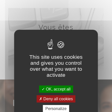
Vous êtes
vendeur ?
N’attendez
Estimez votre bien maintenant
plus
This site uses cookies
and gives you control
over what you want to
activate
OK, accept all
Deny all cookies
NOS AVIS
Personalize