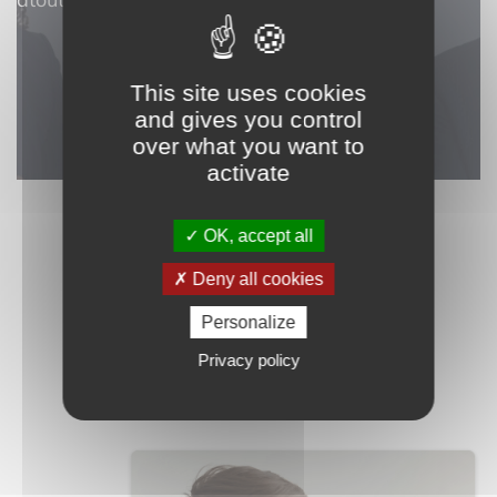
Je souhaite une estimation
This site uses cookies
and gives you control
over what you want to
activate
OK, accept all
Deny all cookies
Des professionnels à votre service
Personalize
Des outils à votre
Privacy policy
service