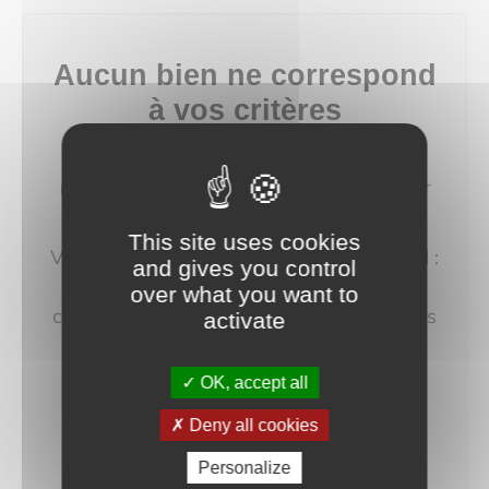
Aucun bien ne correspond
à vos critères
Modifiez vos critères de recherche
(budget, localisation, type de bien…) pour
afficher plus de résultats.
This site uses cookies
Vous pouvez aussi créer une alerte e‑mail :
and gives you control
nous vous préviendrons dès qu'un bien
over what you want to
correspondant à votre recherche sera mis
activate
en ligne.
OK, accept all
créer une alerte
Deny all cookies
Personalize