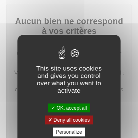
Aucun bien ne correspond
à vos critères
Modifiez vos critères de recherche
(budget, localisation, type de bien…) pour
afficher plus de résultats.
This site uses cookies
Vous pouvez aussi créer une alerte e‑mail :
and gives you control
nous vous préviendrons dès qu'un bien
over what you want to
correspondant à votre recherche sera mis
activate
en ligne.
OK, accept all
créer une alerte
Deny all cookies
Personalize