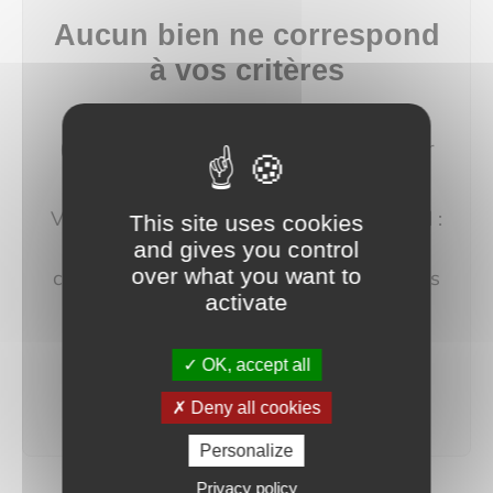
Aucun bien ne correspond
à vos critères
Modifiez vos critères de recherche
(budget, localisation, type de bien…) pour
afficher plus de résultats.
Vous pouvez aussi créer une alerte e‑mail :
This site uses cookies
nous vous préviendrons dès qu'un bien
and gives you control
over what you want to
correspondant à votre recherche sera mis
activate
en ligne.
OK, accept all
créer une alerte
Deny all cookies
Personalize
Privacy policy