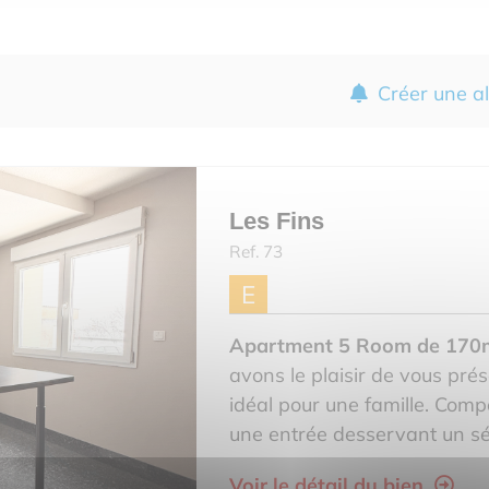
Créer une al
Les Fins
Ref. 73
E
Apartment 5 Room de 170
avons le plaisir de vous pr
idéal pour une famille. Comp
une entrée desservant un séjo
Voir le détail du bien