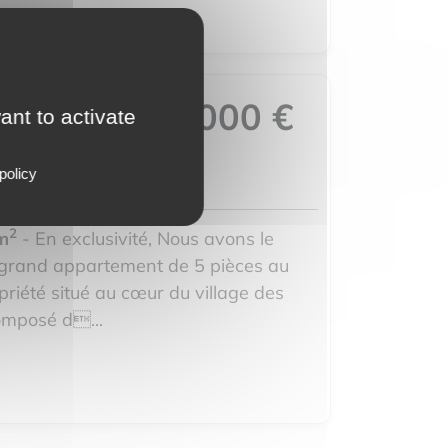
299 000 €
ant to activate
policy
2
m
- En exclusivité, Nous avons le
e grand appartement de 5 pièces au
priété situé au cœur du village des
omposé d...