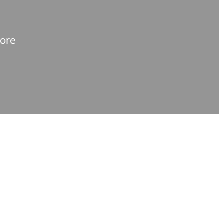
ore
erformance analysis