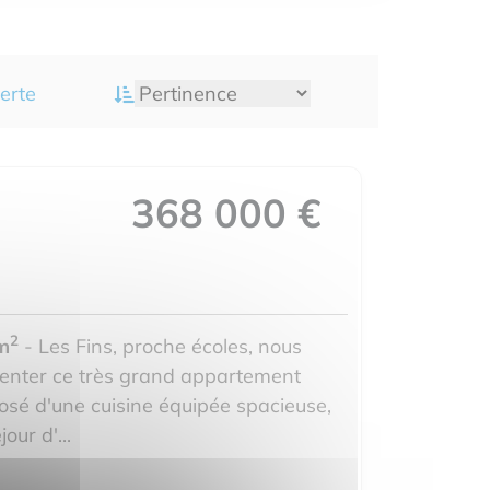
erte
368 000 €
2
m
- Les Fins, proche écoles, nous
ésenter ce très grand appartement
osé d'une cuisine équipée spacieuse,
ur d'...