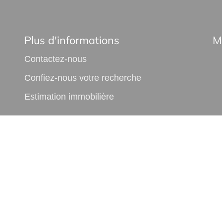
Plus d'informations
M
Contactez-nous
Confiez-nous votre recherche
Estimation immobilière
•
•
•
•
vacy policy
Cookies policy
Accessibility statement
Fee schedule
P
© 2026 Facilogi real-estate web agency