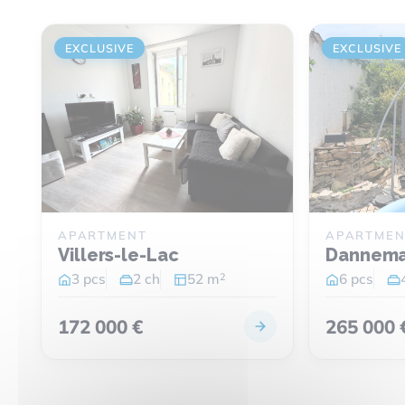
EXCLUSIVE
EXCLUSIVE
APARTMENT
APARTMEN
Villers-le-Lac
Dannema
2
3 pcs
2 ch
52 m
6 pcs
172 000 €
265 000 