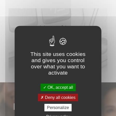
Vous êtes
vendeur ?
N’attendez
This site uses cookies
Estimez votre bien maintenant
plus
and gives you control
over what you want to
activate
OK, accept all
Deny all cookies
NOS AVIS
Personalize