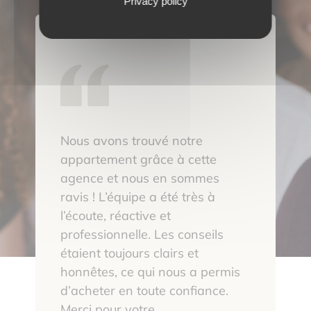
Privacy policy
Nous avons trouvé notre
appartement grâce à cette
agence et nous en sommes
ravis ! L’équipe a été très à
l’écoute, réactive et
professionnelle. Les conseils
étaient toujours clairs et
honnêtes, ce qui nous a permis
d’acheter en toute confiance.
Merci pour votre