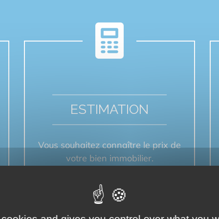
ESTIMATION
Vous souhaitez connaître le prix de
votre bien immobilier.
ESTIMER MON BIEN
 cookies and gives you control over what you w