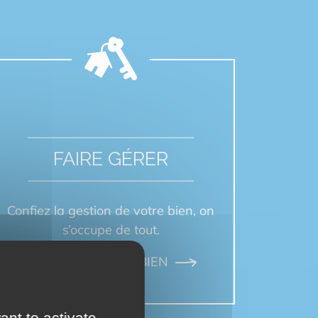
FAIRE GÉRER
Confiez la gestion de votre bien, on
s’occupe de tout.
FAIRE GÉRER MON BIEN
ant to activate