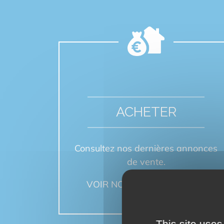
ACHETER
Consultez nos dernières annonces
de vente.
VOIR NOS ANNONCES
This site uses