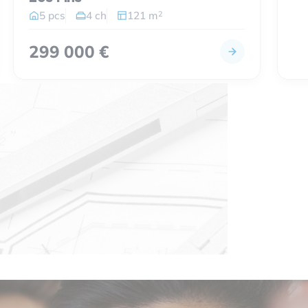
2
5 pcs
4 ch
121 m
299 000 €