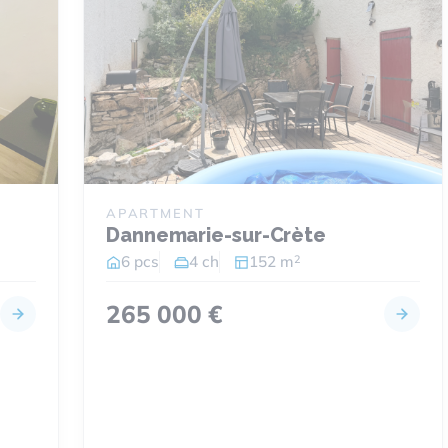
APARTMENT
Dannemarie-sur-Crète
2
6 pcs
4 ch
152 m
265 000 €