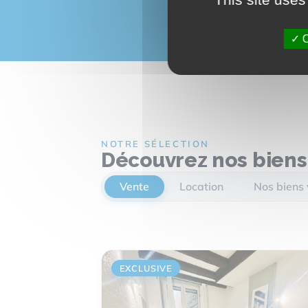
O
NOTRE SÉLECTION
Découvrez nos biens
Vente
Location
Nos biens
EXCLUSIVE