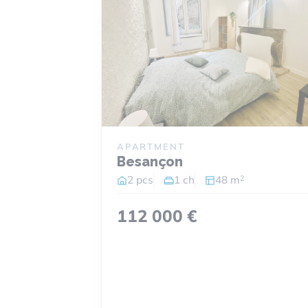
APARTMENT
Besançon
2
2 pcs
1 ch
48 m
112 000 €