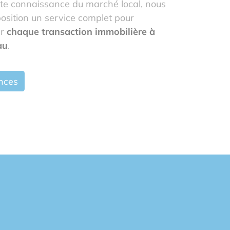
ite connaissance du marché local, nous
osition un service complet pour
er
chaque transaction immobilière à
au
.
nces