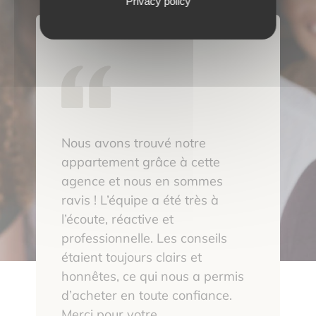
Privacy policy
Nous avons trouvé notre
appartement grâce à cette
agence et nous en sommes
ravis ! L’équipe a été très à
l’écoute, réactive et
professionnelle. Les conseils
étaient toujours clairs et
honnêtes, ce qui nous a permis
d’acheter en toute confiance.
Merci pour votre