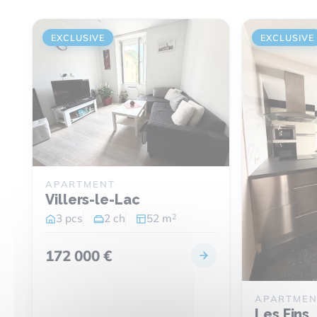
EXCLUSIVE
EXCLUSIVE
APARTMENT
Villers-le-Lac
2
3 pcs
2 ch
52 m
172 000 €
APARTMEN
Les Fins