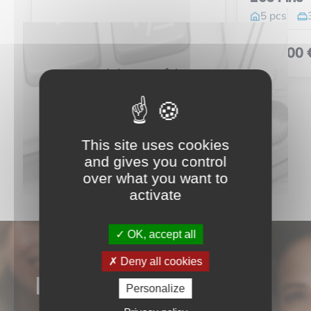
5 pcs
368 000 
Vous êtes
vendeur ?
N’attendez
This site uses cookies
Estimez votre bien maintenant
plus
and gives you control
over what you want to
activate
OK, accept all
Deny all cookies
NOS AVIS
Personalize