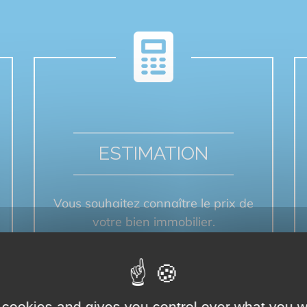
ESTIMATION
Vous souhaitez connaître le prix de
votre bien immobilier.
ESTIMER MON BIEN
 cookies and gives you control over what you w