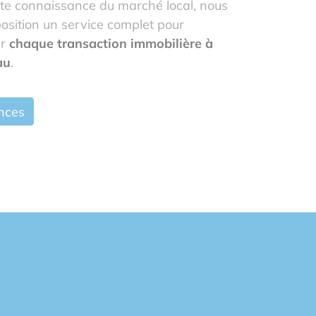
ite connaissance du marché local, nous
osition un service complet pour
er
chaque transaction immobilière à
au
.
nces