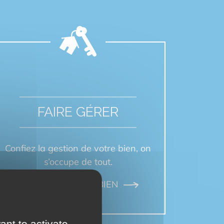
FAIRE GÉRER
Confiez la gestion de votre bien, on
s’occupe de tout.
FAIRE GÉRER MON BIEN
ant to activate