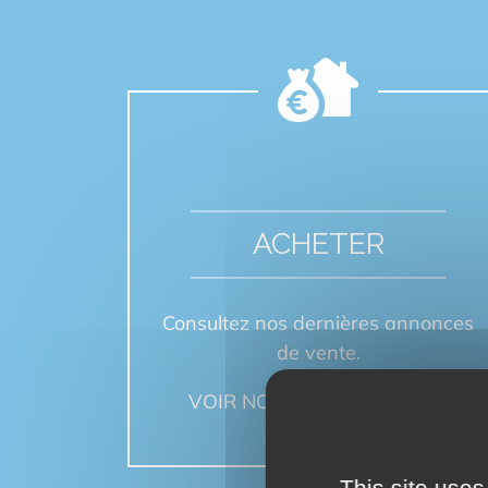
ACHETER
Consultez nos dernières annonces
de vente.
VOIR NOS ANNONCES
This site uses