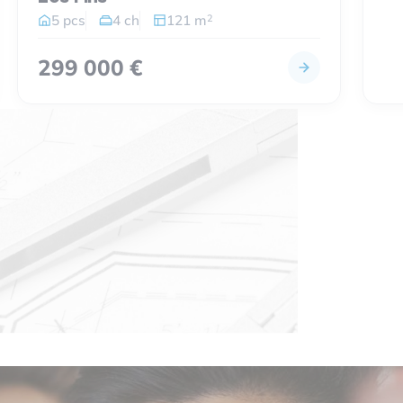
2
5 pcs
4 ch
121 m
299 000 €