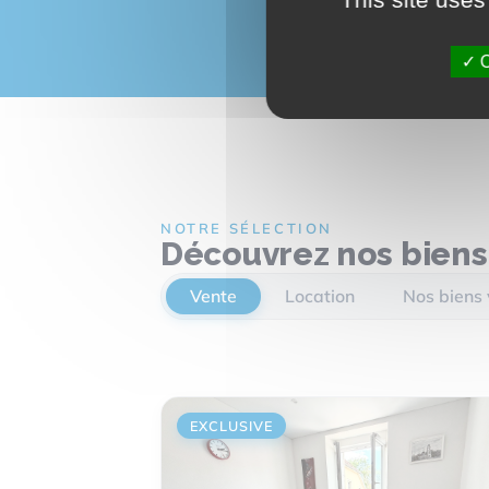
O
NOTRE SÉLECTION
Découvrez nos biens
Vente
Location
Nos biens
EXCLUSIVE