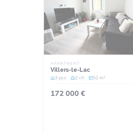
APARTMENT
Villers-le-Lac
2
3 pcs
2 ch
52 m
172 000 €