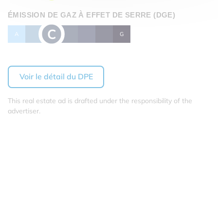
ÉMISSION DE GAZ À EFFET DE SERRE (DGE)
C
A
B
D
E
F
G
Voir le détail du DPE
This real estate ad is drafted under the responsibility of the
advertiser.