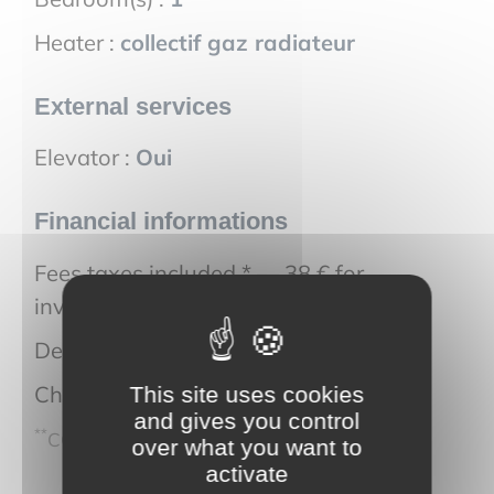
Heater :
collectif gaz radiateur
External services
Elevator :
Oui
Financial informations
Fees taxes included * — 38 € for
inventory check :
138 €
Deposit guarantee :
980 €
Charges locatives :
110 €
This site uses cookies
and gives you control
**
CC : Charges comprises
over what you want to
activate