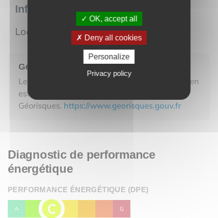
Informations sur le lot
OK, accept all
Localisation :
Morteau
Deny all cookies
Personalize
Géorisques
Privacy policy
Les informations sur les risques auxquels ce bien
est exposé sont disponibles sur le site
Géorisques.
https://www.georisques.gouv.fr
Diagnostic de performance
énergétique
PERFORMANCE ÉNERGÉTIQUE (DPE)
C
A
B
D
E
F
G