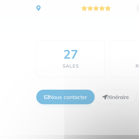
25000 Besançon
5/5 · 1 avis
27
SALES
R
Nous contacter
Itinéraire