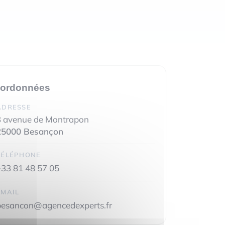
ordonnées
ADRESSE
3 avenue de Montrapon
25000 Besançon
TÉLÉPHONE
+33 81 48 57 05
EMAIL
besancon@agencedexperts.fr