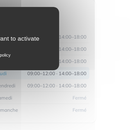
Horaires d'ouverture
ermé
undi
09:00–12:00 · 14:00–18:00
ant to activate
ardi
09:00–12:00 · 14:00–18:00
policy
ercredi
09:00–12:00 · 14:00–18:00
udi
09:00–12:00 · 14:00–18:00
endredi
09:00–12:00 · 14:00–18:00
amedi
Fermé
imanche
Fermé