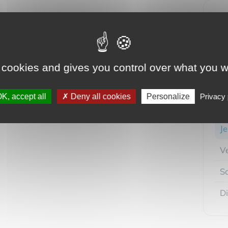
F
L
 cookies and gives you control over what you w
M
K, accept all
Deny all cookies
Personalize
Privacy 
M
Je
V
S
D