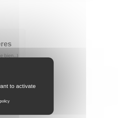
ères
de bien…)
endrons
 ligne.
ant to activate
policy