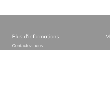
Plus d'informations
M
Contactez-nous
Confiez-nous votre recherche
Estimation immobilière
•
•
•
•
vacy policy
Cookies policy
Accessibility statement
Fee schedule
P