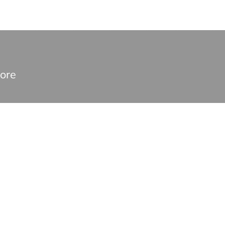
ore
erformance analysis