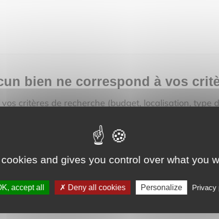
un bien ne correspond à vos crit
 vos critères de recherche (budget, localisation, type 
pour afficher plus de résultats.
ouvez aussi créer une alerte e‑mail : nous vous prévi
'un bien correspondant à votre recherche sera mis en
 cookies and gives you control over what you w
créer une alerte
K, accept all
Deny all cookies
Personalize
Privacy 