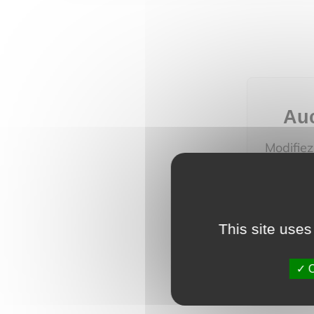
Auc
Modifiez
Vous p
dès qu
This site uses
O