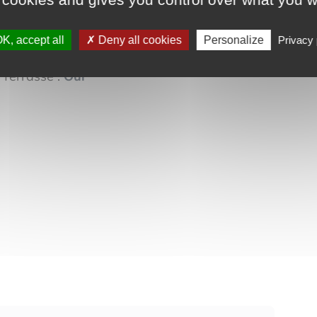
External services
K, accept all
Deny all cookies
Personalize
Privacy 
2
Garden :
578 m
Terrasse :
Oui