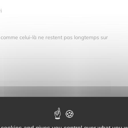
i
s comme celui-là ne restent pas longtemps sur
 cookies and gives you control over what you w