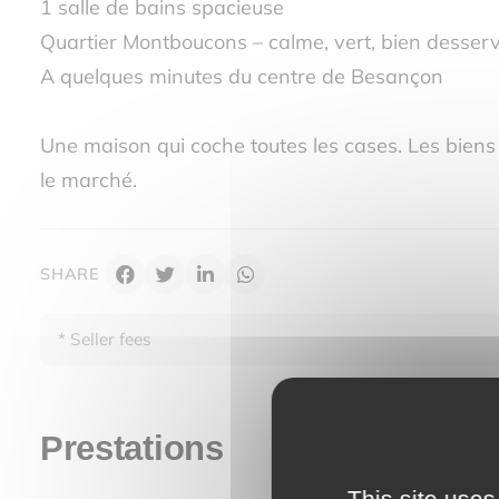
1 salle de bains spacieuse
Quartier Montboucons – calme, vert, bien desserv
A quelques minutes du centre de Besançon
Une maison qui coche toutes les cases. Les bien
le marché.
SHARE
* Seller fees
Prestations
This site uses