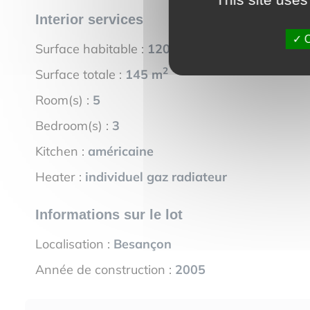
Interior services
O
2
Surface habitable :
120 m
2
Surface totale :
145 m
Room(s) :
5
Bedroom(s) :
3
Kitchen :
américaine
Heater :
individuel gaz radiateur
Informations sur le lot
Localisation :
Besançon
Année de construction :
2005