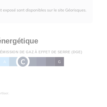
t exposé sont disponibles sur le site Géorisques.
énergétique
ÉMISSION DE GAZ À EFFET DE SERRE (DGE)
C
A
B
D
E
F
G
rtiser.