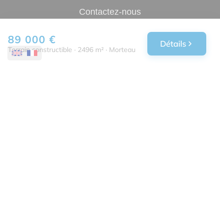
Contactez-nous
Confiez-nous votre recherche
89 000 €
Détails
Estimation immobilière
Terrain constructible · 2496 m² · Morteau
More
•
•
•
Legal notice
Privacy policy
Cookies policy
Accessibility statement
•
•
Fee schedule
Performance analysis
© 2026 Facilogi real-estate web agency