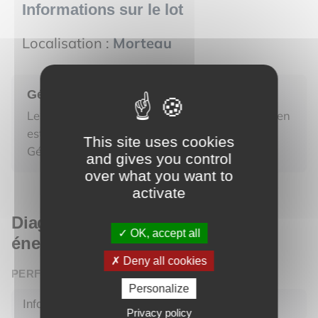
Informations sur le lot
Localisation :
Morteau
Géorisques
Les informations sur les risques auxquels ce bien
est exposé sont disponibles sur le site
This site uses cookies
Géorisques.
https://www.georisques.gouv.fr
and gives you control
over what you want to
activate
Diagnostic de performance
OK, accept all
énergétique
Deny all cookies
PERFORMANCE ÉNERGÉTIQUE (DPE)
Personalize
Information not communicated by the advertiser
Privacy policy